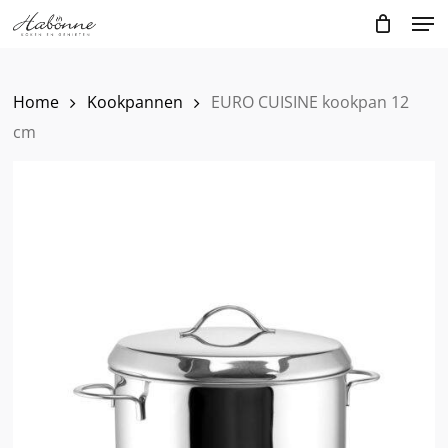
Skip
Men
to
main
content
Home
Kookpannen
EURO CUISINE kookpan 12
cm