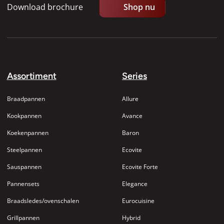
Download brochure
Shop nu
Assortiment
Series
Braadpannen
Allure
Kookpannen
Avance
Koekenpannen
Baron
Steelpannen
Ecovite
Sauspannen
Ecovite Forte
Pannensets
Elegance
Braadsledes/ovenschalen
Eurocuisine
Grillpannen
Hybrid