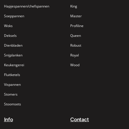
Hapjespannen/chefspannen
King
Soeppannen
Master
Woks
Profiline
Deksels
Queen
Dienbladen
Robust
Snijplanken
Royal
Keukengerei
Wood
Fluitketels
Vispannen
Stomers
Stoomsets
Info
Contact