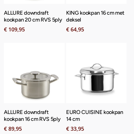
Toevoegen Aan
Toevoegen Aan
ALLURE downdraft
KING kookpan 16 cm met
Winkelwagen
Winkelwagen
kookpan 20 cm RVS 5ply
deksel
€
109,95
€
64,95
Toevoegen Aan
Toevoegen Aan
ALLURE downdraft
EURO CUISINE kookpan
Winkelwagen
Winkelwagen
kookpan 16 cm RVS 5ply
14 cm
€
89,95
€
33,95