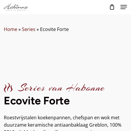
Skip
Men
to
main
content
Home
»
Series
»
Ecovite Forte
Series van Habonne
Ecovite Forte
Roestvrijstalen koekenpannen, chefspan en wok met
duurzame keramische antiaanbaklaag Greblon, 100%