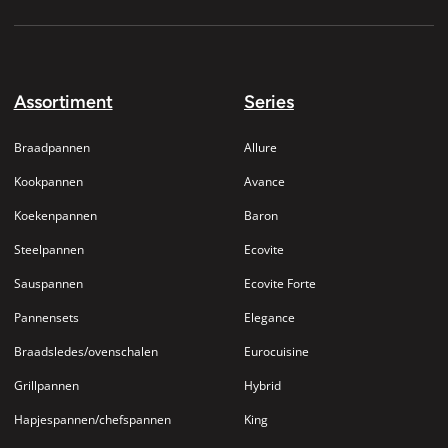
Assortiment
Series
Braadpannen
Allure
Kookpannen
Avance
Koekenpannen
Baron
Steelpannen
Ecovite
Sauspannen
Ecovite Forte
Pannensets
Elegance
Braadsledes/ovenschalen
Eurocuisine
Grillpannen
Hybrid
Hapjespannen/chefspannen
King