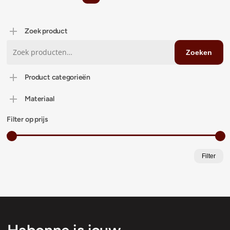
Zoek product
Zoeken
Zoeken
naar:
Product categorieën
Materiaal
Filter op prijs
M
M
Filter
pr
pr