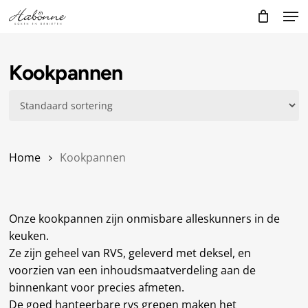
Skip
Men
to
main
content
Kookpannen
Home
Kookpannen
Onze kookpannen zijn onmisbare alleskunners in de
keuken.
Ze zijn geheel van RVS, geleverd met deksel, en
voorzien van een inhoudsmaatverdeling aan de
binnenkant voor precies afmeten.
De goed hanteerbare rvs grepen maken het