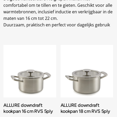
comfortabel om te tillen en te gieten. Geschikt voor alle
warmtebronnen, inclusief inductie en verkrijgbaar in de
maten van 16 cm tot 22 cm.
Duurzaam, praktisch en perfect voor dagelijks gebruik
Toevoegen Aan
Toevoegen Aan
ALLURE downdraft
ALLURE downdraft
Winkelwagen
Winkelwagen
kookpan 16 cm RVS 5ply
kookpan 18 cm RVS 5ply