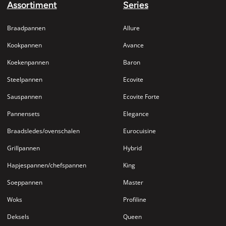
Assortiment
Series
Braadpannen
Allure
Kookpannen
Avance
Koekenpannen
Baron
Steelpannen
Ecovite
Sauspannen
Ecovite Forte
Pannensets
Elegance
Braadsledes/ovenschalen
Eurocuisine
Grillpannen
Hybrid
Hapjespannen/chefspannen
King
Soeppannen
Master
Woks
Profiline
Deksels
Queen