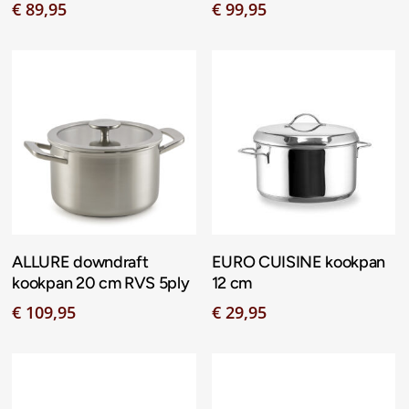
€
89,95
€
99,95
Toevoegen Aan
Toevoegen Aan
ALLURE downdraft
EURO CUISINE kookpan
Winkelwagen
Winkelwagen
kookpan 20 cm RVS 5ply
12 cm
€
109,95
€
29,95