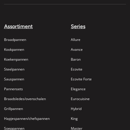
Assortiment
Series
Braadpannen
Allure
Kookpannen
Avance
Koekenpannen
Baron
Steelpannen
Ecovite
Sauspannen
Ecovite Forte
Pannensets
Elegance
Braadsledes/ovenschalen
Eurocuisine
Grillpannen
Hybrid
Hapjespannen/chefspannen
King
Soeppannen
Master