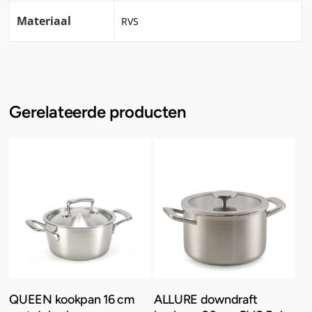
Materiaal
RVS
Gerelateerde producten
Toevoegen Aan
Toevoegen Aan
QUEEN kookpan 16 cm
ALLURE downdraft
Winkelwagen
Winkelwagen