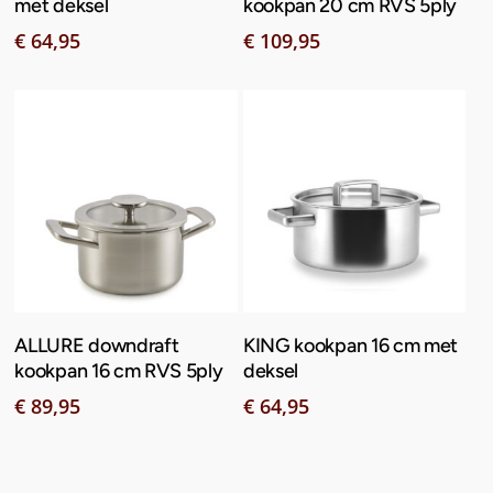
met deksel
kookpan 20 cm RVS 5ply
€
64,95
€
109,95
Toevoegen Aan
Toevoegen Aan
ALLURE downdraft
KING kookpan 16 cm met
Winkelwagen
Winkelwagen
kookpan 16 cm RVS 5ply
deksel
€
89,95
€
64,95