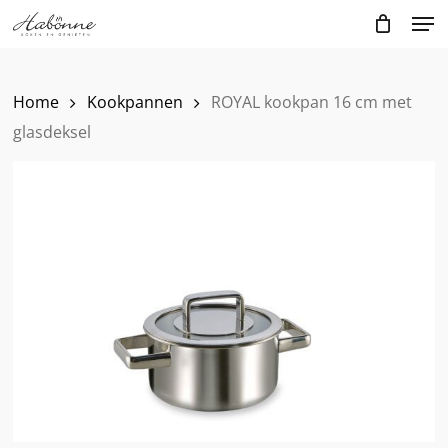
Skip
Men
to
main
content
Home
Kookpannen
ROYAL kookpan 16 cm met
glasdeksel