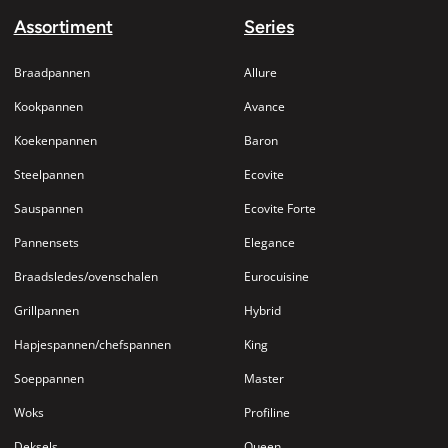
Assortiment
Series
Braadpannen
Allure
Kookpannen
Avance
Koekenpannen
Baron
Steelpannen
Ecovite
Sauspannen
Ecovite Forte
Pannensets
Elegance
Braadsledes/ovenschalen
Eurocuisine
Grillpannen
Hybrid
Hapjespannen/chefspannen
King
Soeppannen
Master
Woks
Profiline
Deksels
Queen