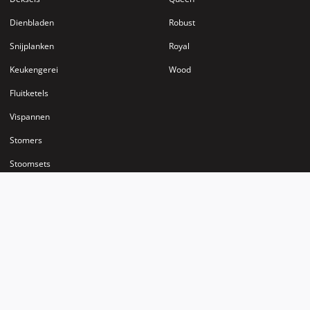
Dienbladen
Robust
Snijplanken
Royal
Keukengerei
Wood
Fluitketels
Vispannen
Stomers
Stoomsets
Info
Contact
Download brochure
+31 (0)40 – 2535803
Klantenservice
info@habonne.nl
Over Habonne
Boven Zijde 6
Verkooppunten
5626 EB Eindhoven