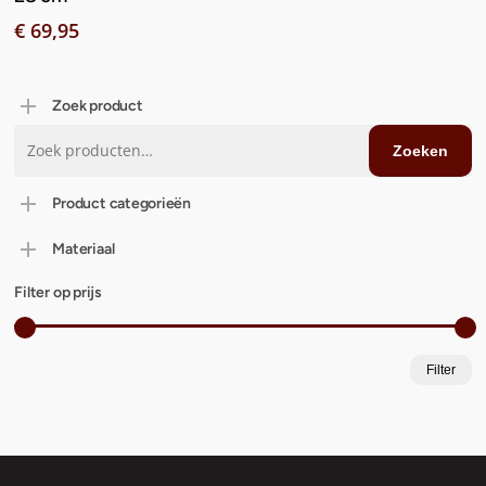
€
69,95
Zoek product
Zoeken
Zoeken
naar:
Product categorieën
Materiaal
Filter op prijs
M
M
Filter
pr
pr