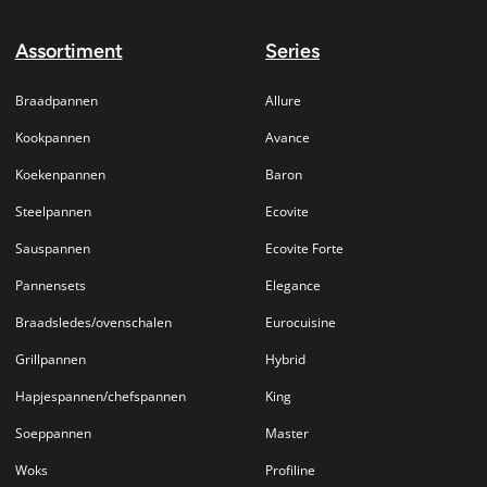
Assortiment
Series
Braadpannen
Allure
Kookpannen
Avance
Koekenpannen
Baron
Steelpannen
Ecovite
Sauspannen
Ecovite Forte
Pannensets
Elegance
Braadsledes/ovenschalen
Eurocuisine
Grillpannen
Hybrid
Hapjespannen/chefspannen
King
Soeppannen
Master
Woks
Profiline