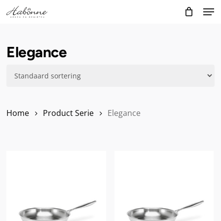
Skip
Men
to
main
content
Elegance
Home
Product Serie
Elegance