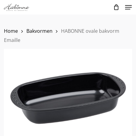
Skip
Men
to
main
content
Home
Bakvormen
HABONNE ovale bakvorm
Emaille