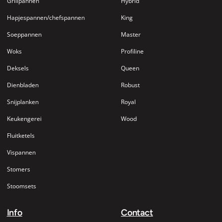
Grillpannen
Hybrid
Hapjespannen/chefspannen
King
Soeppannen
Master
Woks
Profiline
Deksels
Queen
Dienbladen
Robust
Snijplanken
Royal
Keukengerei
Wood
Fluitketels
Vispannen
Stomers
Stoomsets
Info
Contact