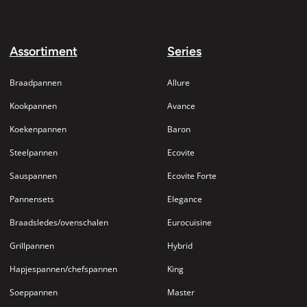
Assortiment
Series
Braadpannen
Allure
Kookpannen
Avance
Koekenpannen
Baron
Steelpannen
Ecovite
Sauspannen
Ecovite Forte
Pannensets
Elegance
Braadsledes/ovenschalen
Eurocuisine
Grillpannen
Hybrid
Hapjespannen/chefspannen
King
Soeppannen
Master