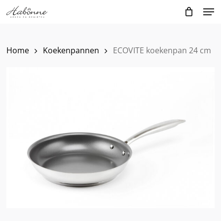
Skip
Men
to
main
content
Home
Koekenpannen
ECOVITE koekenpan 24 cm