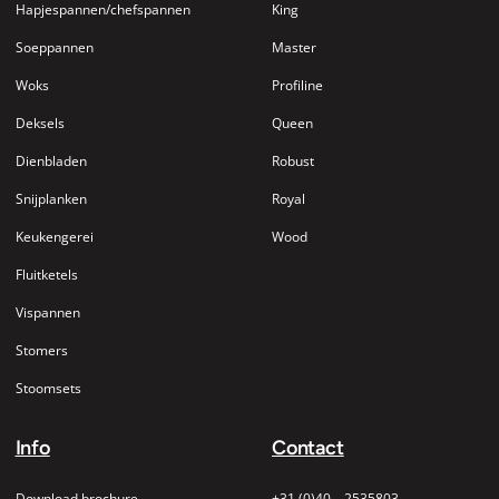
Hapjespannen/chefspannen
King
Soeppannen
Master
Woks
Profiline
Deksels
Queen
Dienbladen
Robust
Snijplanken
Royal
Keukengerei
Wood
Fluitketels
Vispannen
Stomers
Stoomsets
Info
Contact
Download brochure
+31 (0)40 – 2535803