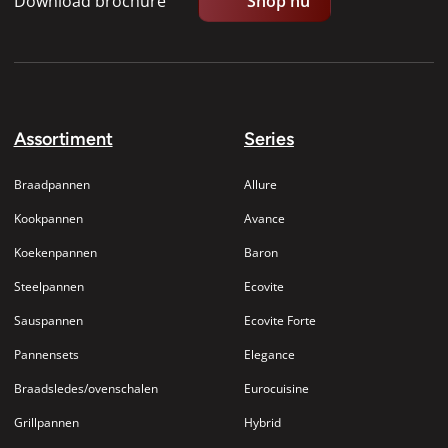
Download brochure
Shop nu
Assortiment
Series
Braadpannen
Allure
Kookpannen
Avance
Koekenpannen
Baron
Steelpannen
Ecovite
Sauspannen
Ecovite Forte
Pannensets
Elegance
Braadsledes/ovenschalen
Eurocuisine
Grillpannen
Hybrid