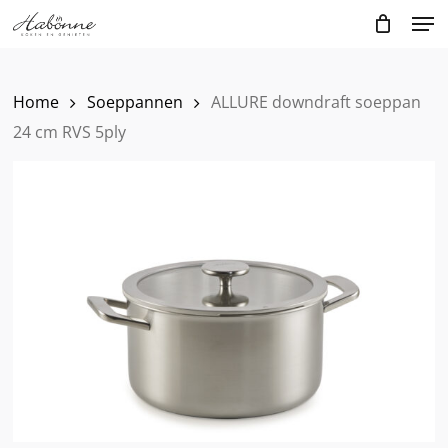
Skip
Men
to
main
content
Home
Soeppannen
ALLURE downdraft soeppan
24 cm RVS 5ply